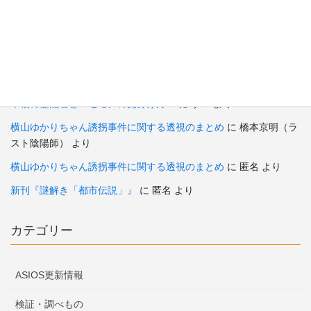
2024年4月10日
最近のコメント
本物の霊能者とニセモノの見分け方？
に
すー
より
横山ゆかりちゃん誘拐事件に関する透視のまとめ
に
橋本京明（ラ
スト陰陽師）
より
横山ゆかりちゃん誘拐事件に関する透視のまとめ
に
匿名
より
新刊『謎解き「都市伝説」』
に
匿名
より
カテゴリー
ASIOS更新情報
検証・調べもの