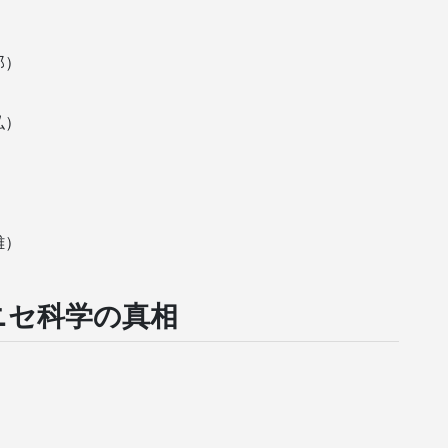
）
郎）
弘）
）
）
雄）
ニセ科学の真相
）