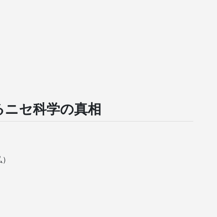
）
るニセ科学の真相
弘）