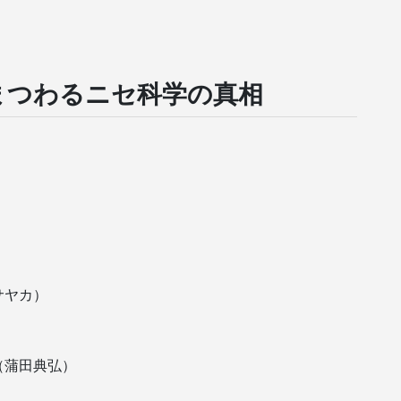
まつわるニセ科学の真相
）
）
サヤカ）
（蒲田典弘）