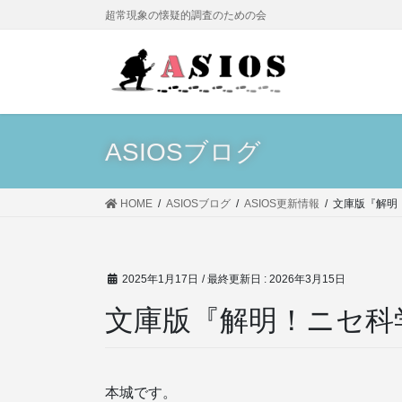
コ
ナ
超常現象の懐疑的調査のための会
ン
ビ
テ
ゲ
ン
ー
ツ
シ
に
ョ
移
ン
ASIOSブログ
動
に
移
動
HOME
ASIOSブログ
ASIOS更新情報
文庫版『解明
2025年1月17日
/ 最終更新日 :
2026年3月15日
文庫版『解明！ニセ科
本城です。