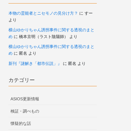
本物の霊能者とニセモノの見分け方？
に
すー
より
横山ゆかりちゃん誘拐事件に関する透視のまと
め
に
橋本京明（ラスト陰陽師）
より
横山ゆかりちゃん誘拐事件に関する透視のまと
め
に
匿名
より
新刊『謎解き「都市伝説」』
に
匿名
より
カテゴリー
ASIOS更新情報
検証・調べもの
懐疑的な話