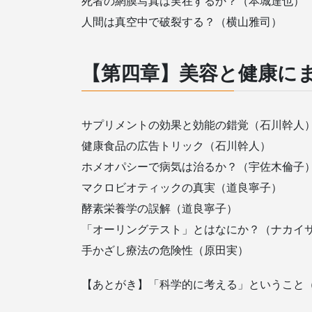
死者の網膜写真は実在するか？（本城達也）
人間は真空中で破裂する？（横山雅司）
【第四章】美容と健康に
サプリメントの効果と効能の錯覚（石川幹人
健康食品の広告トリック（石川幹人）
ホメオパシーで病気は治るか？（宇佐木倫子
マクロビオティックの真実（道良寧子）
酵素栄養学の誤解（道良寧子）
「オーリングテスト」とはなにか？（ナカイ
手かざし療法の危険性（原田実）
【あとがき】「科学的に考える」ということ