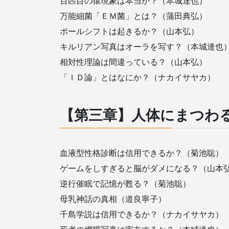
百匹目の猿現象は本当か？（本城達也）
万能細菌「ＥＭ菌」とは？（蒲田典弘）
ポールシフトは起きるか？（山本弘）
キルリアン写真はオーラを写す？（本城達也
相対性理論は間違っている？（山本弘）
「ＩＤ論」とはなにか？（ナカイサヤカ）
【第三章】人体にまつわ
血液型性格診断は信用できるか？（菊池聡）
ゲームをしすぎると脳がダメになる？（山本
逆行催眠で記憶が甦る？（菊池聡）
母乳神話の真相（道良寧子）
千島学説は信用できるか？（ナカイサヤカ）