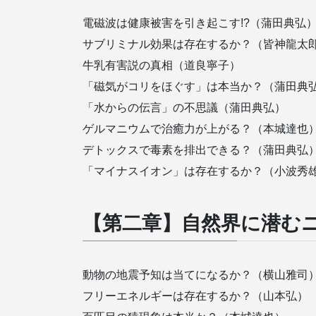
電磁波は健康被害を引き起こす!?（蒲田典弘
サブリミナル効果は存在するか？（皆神龍太
牛乳有害説の真相（道良寧子）
「磁気がコリをほぐす」は本当か？（蒲田典
「水からの伝言」の不思議（蒲田典弘）
ゲルマニウムで治癒力が上がる？（本城達也
デトックスで毒素を排出できる？（蒲田典弘
「マイナスイオン」は存在するか？（小波秀
【第二章】自然界に潜む
動物の地震予知は当てになるか？（横山雅司
フリーエネルギーは存在するか？（山本弘）