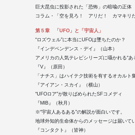
巨大昆虫に投影された「恐怖」の暗喩の正体
コラム・「空を見ろ！ アリだ！ カマキリだ
第５章 「UFO」と「宇宙人」
“ロズウェル”に本当にUFOは墜ちたのか？
『インデペンデンス・デイ』（山本）
アメリカの人気テレビシリーズに囁かれる“あ
『V』（原田）
「ナチス」はハイテク技術を有するオカルト
『アイアン・スカイ』（横山）
“UFOロア”が散りばめられたSFコメディ
『MIB』（秋月）
※“宇宙人あるある”の解説が面白いです。
地球外知的生命体からのメッセージは届いて
『コンタクト』（皆神）