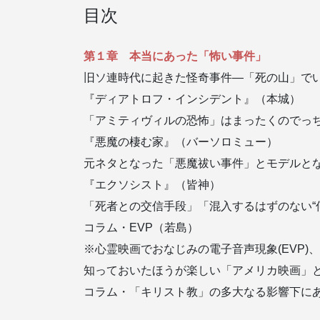
目次
第１章 本当にあった「怖い事件」
旧ソ連時代に起きた怪奇事件―「死の山」で
『ディアトロフ・インシデント』（本城）
「アミティヴィルの恐怖」はまったくのでっ
『悪魔の棲む家』（バーソロミュー）
元ネタとなった「悪魔祓い事件」とモデルと
『エクソシスト』（皆神）
「死者との交信手段」「混入するはずのない“
コラム・EVP（若島）
※心霊映画でおなじみの電子音声現象(EVP
知っておいたほうが楽しい「アメリカ映画」
コラム・「キリスト教」の多大なる影響下に