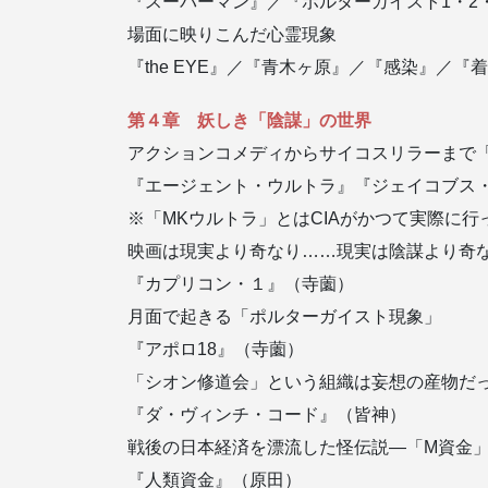
『スーパーマン』／『ポルターガイスト1・2
場面に映りこんだ心霊現象
『the EYE』／『青木ヶ原』／『感染』／
第４章 妖しき「陰謀」の世界
アクションコメディからサイコスリラーまで
『エージェント・ウルトラ』『ジェイコブス
※「MKウルトラ」とはCIAがかつて実際に
映画は現実より奇なり……現実は陰謀より奇
『カプリコン・１』（寺薗）
月面で起きる「ポルターガイスト現象」
『アポロ18』（寺薗）
「シオン修道会」という組織は妄想の産物だ
『ダ・ヴィンチ・コード』（皆神）
戦後の日本経済を漂流した怪伝説―「M資金
『人類資金』（原田）