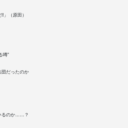
!!」（原田）
る噂”
集団だったのか
いるのか……？