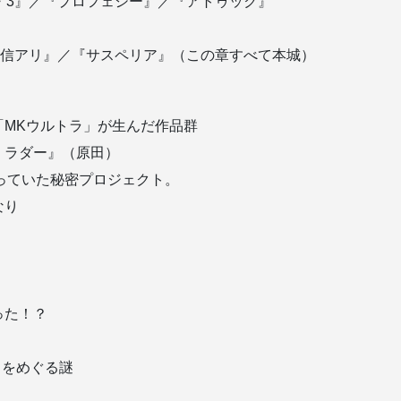
・3』／『プロフェシー』／『アトゥック』
『着信アリ』／『サスペリア』（この章すべて本城）
「MKウルトラ」が生んだ作品群
・ラダー』（原田）
行っていた秘密プロジェクト。
なり
った！？
」をめぐる謎