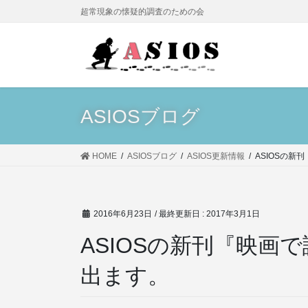
コ
ナ
超常現象の懐疑的調査のための会
ン
ビ
テ
ゲ
ン
ー
ツ
シ
に
ョ
移
ン
ASIOSブログ
動
に
移
動
HOME
ASIOSブログ
ASIOS更新情報
ASIOSの
2016年6月23日
/ 最終更新日 :
2017年3月1日
ASIOSの新刊『映画
出ます。