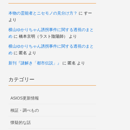
本物の霊能者とニセモノの見分け方？
に
すー
より
横山ゆかりちゃん誘拐事件に関する透視のまと
め
に
橋本京明（ラスト陰陽師）
より
横山ゆかりちゃん誘拐事件に関する透視のまと
め
に
匿名
より
新刊『謎解き「都市伝説」』
に
匿名
より
カテゴリー
ASIOS更新情報
検証・調べもの
懐疑的な話