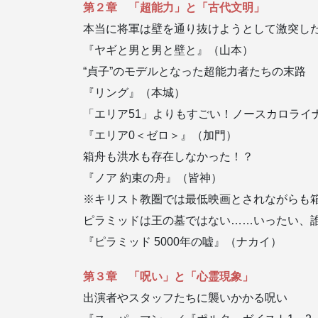
第２章 「超能力」と「古代文明」
本当に将軍は壁を通り抜けようとして激突し
『ヤギと男と男と壁と』（山本）
“貞子”のモデルとなった超能力者たちの末路
『リング』（本城）
「エリア51」よりもすごい！ノースカロライナ
『エリア0＜ゼロ＞』（加門）
箱舟も洪水も存在しなかった！？
『ノア 約束の舟』（皆神）
※キリスト教圏では最低映画とされながらも
ピラミッドは王の墓ではない……いったい、
『ピラミッド 5000年の嘘』（ナカイ）
第３章 「呪い」と「心霊現象」
出演者やスタッフたちに襲いかかる呪い