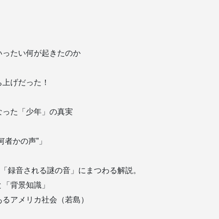
いったい何が起きたのか
ち上げだった！
なった「少年」の真実
何者かの声”」
)、「録音される謎の音」にまつわる解説。
と「背景知識」
あるアメリカ社会（若島）