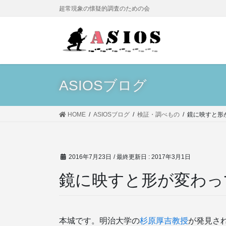
コ
ナ
超常現象の懐疑的調査のための会
ン
ビ
テ
ゲ
ン
ー
ツ
シ
に
ョ
移
ン
ASIOSブログ
動
に
移
動
HOME
ASIOSブログ
検証・調べもの
鏡に映すと形
2016年7月23日
/ 最終更新日 :
2017年3月1日
鏡に映すと形が変わっ
本城です。明治大学の
杉原厚吉教授
が発見さ