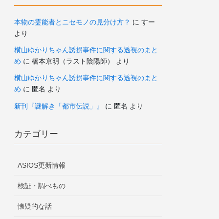
本物の霊能者とニセモノの見分け方？
に
すー
より
横山ゆかりちゃん誘拐事件に関する透視のまと
め
に
橋本京明（ラスト陰陽師）
より
横山ゆかりちゃん誘拐事件に関する透視のまと
め
に
匿名
より
新刊『謎解き「都市伝説」』
に
匿名
より
カテゴリー
ASIOS更新情報
検証・調べもの
懐疑的な話