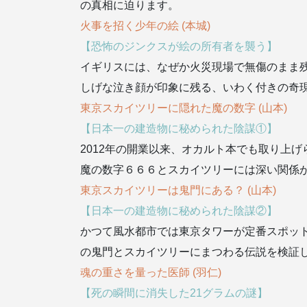
の真相に迫ります。
火事を招く少年の絵 (本城)
【恐怖のジンクスが絵の所有者を襲う】
イギリスには、なぜか火災現場で無傷のまま
しげな泣き顔が印象に残る、いわく付きの奇
東京スカイツリーに隠れた魔の数字 (山本)
【日本一の建造物に秘められた陰謀①】
2012年の開業以来、オカルト本でも取り上
魔の数字６６６とスカイツリーには深い関係
東京スカイツリーは鬼門にある？ (山本)
【日本一の建造物に秘められた陰謀②】
かつて風水都市では東京タワーが定番スポッ
の鬼門とスカイツリーにまつわる伝説を検証
魂の重さを量った医師 (羽仁)
【死の瞬間に消失した21グラムの謎】