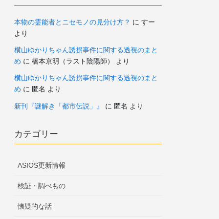
本物の霊能者とニセモノの見分け方？
に
すー
より
横山ゆかりちゃん誘拐事件に関する透視のまと
め
に
橋本京明（ラスト陰陽師）
より
横山ゆかりちゃん誘拐事件に関する透視のまと
め
に
匿名
より
新刊『謎解き「都市伝説」』
に
匿名
より
カテゴリー
ASIOS更新情報
検証・調べもの
懐疑的な話