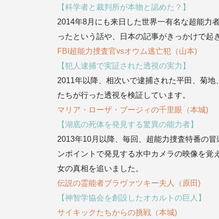
【科学者と裁判所が本物と認めた？】
2014年8月にも来日した世界一有名な超能
ったという話や、日本の記事がきっかけで起
FBI超能力捜査官vsオウム逃亡犯（山本)
【犯人逮捕で実証された透視の実力】
2011年以降、相次いで逮捕された平田、菊
たちが行った透視を検証しています。
マリア・ローザ・ブージィの千里眼（本城)
【湖底の死体を発見する驚異の能力者】
2013年10月以降、毎回、超能力捜査特番
ンポイントで発見する水中カメラの映像を覚
女の真相を追いました。
伝説の霊能者ブラヴァツキー夫人（原田)
【神智学協会を創設したオカルトの巨人】
サイキックたちからの挑戦（本城)