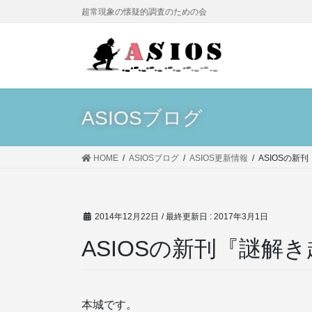
コ
ナ
超常現象の懐疑的調査のための会
ン
ビ
テ
ゲ
ン
ー
ツ
シ
に
ョ
移
ン
ASIOSブログ
動
に
移
動
HOME
ASIOSブログ
ASIOS更新情報
ASIOSの新
2014年12月22日
/ 最終更新日 :
2017年3月1日
ASIOSの新刊『謎解
本城です。