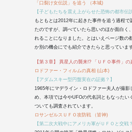
「口裂け女伝説」を追う （本城)
【子どもたちを震え上がらせた恐怖の都市伝
もともとは2012年に起きた事件を追う過程
たのですが、調べていたら思いのほか面白く、1
れることになりました。とはいえページ数の
か別の機会にでも紹介できたらと思っていま
【第３章】 異星人の襲来!? 「ＵＦＯ事件」の
ロドファー・フィルムの真相 (山本)
【アダムスキー型円盤実在の証拠？】
1965年にマデライン・ロドファー夫人が撮
め、本項では今やUFOの代名詞ともなったい
ついても調査されています。
ロサンゼルスＵＦＯ攻防戦 （皆神)
【第二次大戦中にアメリカ軍がＵＦＯと交戦