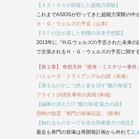
【ＡＳＩＯＳが調査した超能力実験】
これまでASIOSが行ってきた超能力実験の
Ｈ・Ｇ・ウェルズの予言（山本)
【ＳＦの父が遺した戦慄の未来予想図】
2013年に『H.G.ウェルズの予言された未
で主張されるＨ・Ｇ・ウェルズの予言に関す
【第２章】 奇想天外「怪奇・ミステリー事件
バミューダ・トライアングルの謎（本城）
【通るものがこつ然と姿を消す“魔の海域”】
フライト19消失事件の真相 (本城)
【編隊が消えた!? “魔の海域”最大の謎】
恐怖の怨霊「将門の首塚伝説」 (皆神)
【触れるものすべてを祟る関東最大の怨念】
最近も将門の首塚は再開発計画から外れて
ニ