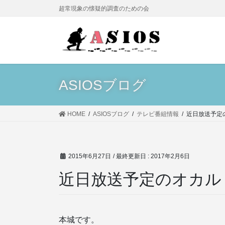
コ
ナ
超常現象の懐疑的調査のための会
ン
ビ
テ
ゲ
ン
ー
ツ
シ
に
ョ
移
ン
ASIOSブログ
動
に
移
動
HOME
ASIOSブログ
テレビ番組情報
近日放送予定
2015年6月27日
/ 最終更新日 :
2017年2月6日
近日放送予定のオカル
本城です。