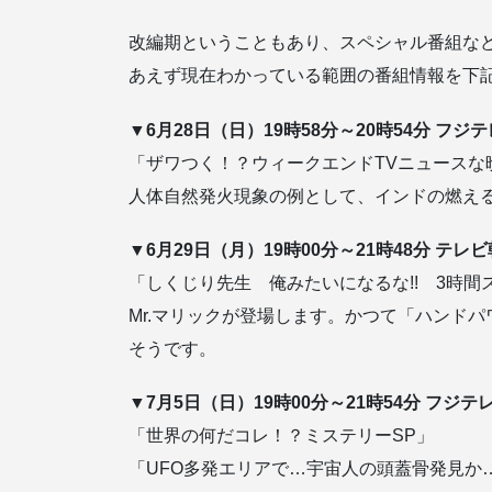
改編期ということもあり、スペシャル番組な
あえず現在わかっている範囲の番組情報を下
▼6月28日（日）19時58分～20時54分 フジ
「ザワつく！？ウィークエンドTVニュースな
人体自然発火現象の例として、インドの燃え
▼6月29日（月）19時00分～21時48分 テレ
「しくじり先生 俺みたいになるな!! 3時間
Mr.マリックが登場します。かつて「ハンド
そうです。
▼7月5日（日）19時00分～21時54分 フジテ
「世界の何だコレ！？ミステリーSP」
「UFO多発エリアで…宇宙人の頭蓋骨発見か