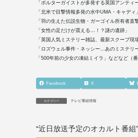
「ポルターガイストが多発する英国アンティ
「北米で目撃情報多発の水中UMA・キャディ
「羽の生えた伝説生物・ガーゴイル所有者直
「女性の足だけが震える…！？謎の遺跡」
「英国人気ミステリー雑誌、最新スクープ現
「ロズウェル事件・ネッシー…あのミステリ
「500年前の少女の凍結ミイラ」などなど（
Facebook
X
テレビ番組情報
カテゴリー
“
近日放送予定のオカルト番組