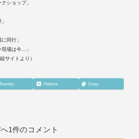
ークショップ」
」
撃」
場に同行」
ー現場は今…」
番組サイトより）
Bluesky
Hatena
Copy
”へ1件のコメント