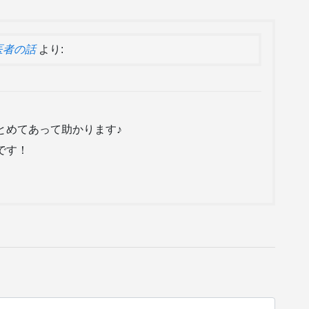
医者の話
より:
とめてあって助かります♪
です！