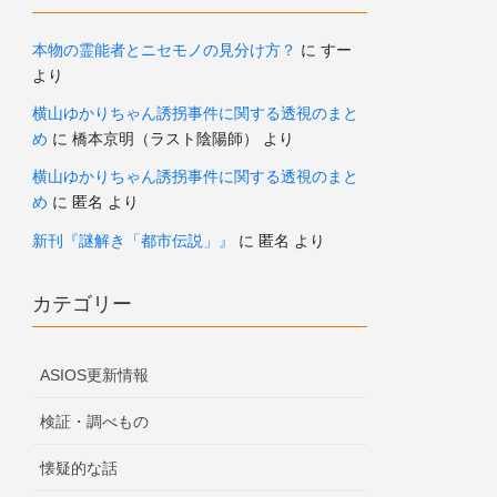
本物の霊能者とニセモノの見分け方？
に
すー
より
横山ゆかりちゃん誘拐事件に関する透視のまと
め
に
橋本京明（ラスト陰陽師）
より
横山ゆかりちゃん誘拐事件に関する透視のまと
め
に
匿名
より
新刊『謎解き「都市伝説」』
に
匿名
より
カテゴリー
ASIOS更新情報
検証・調べもの
懐疑的な話